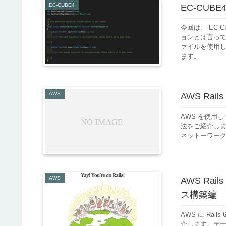
EC-CUBE4
EC-CUB
今回は、 EC-
ョンとは言って
ァイルを使用
ます。
AWS
AWS Rai
AWS を使用して
法をご紹介しま
ネットーワーク環
AWS
AWS Rai
ス構築編
AWS に Rai
介します。デー